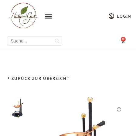
LOGIN
ÜBER UNS
0
ZURÜCK ZUR ÜBERSICHT